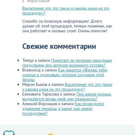
Мирон Быков
Вазэктомия: что это такое и какова цена на эту
процедуру?
Спасибо за полезную информацию! Долго
думал об этой процедуре, теперь понимаю, как
она работает и сколько стоит. Очень помогли!
Свежие комментарии
Тимур
к записи
Помогает ли лечение народным
средствами при артрозе коленного сустава?
Всеволод
к записи
Как пишется «Желаю тебе
счастья и здоровья»: история создания этой
фразы
Мирон Быков
к записи
Вазэктомия: что это такое
и какова цена на эту процедуру?
Елизавета Тарасова
к записи
При жарке курицы
выделяется кровь: миф или реальность?
Алексей Воронцов
к записи
Как проводится
удаление мениска, и какие оно имеет
последствия?