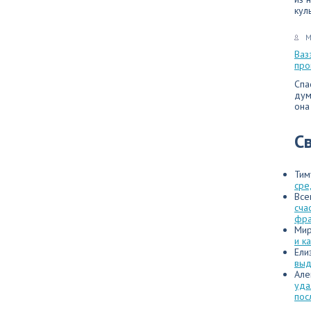
кул
М
Ваз
про
Спа
дум
она
С
Тим
сре
Все
сча
фр
Мир
и к
Ели
выд
Але
уда
пос