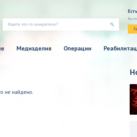
Ест
Вы м
З
ие
Медизделия
Операции
Реабилитац
Н
о не найдено.