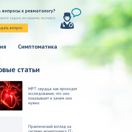
ь вопросы к ревматологу?
ожете задать их нашему эксперту
адать вопрос
ия
Симптоматика
овые статьи
МРТ сердца: как проходит
исследование, что оно
показывает и зачем оно
нужно
Практический взгляд на
систему мониторинга IT-