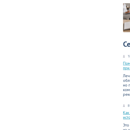
С
Т
Пом
при
Леч
обл
но 
ком
рек
В
Как
ист
Это
из 