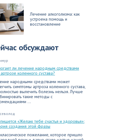
Лечение алкоголизма: как
устроена помощь и
восстановление
ейчас обсуждают
имур
огает ли лечение народным средствами
 артрозе коленного сустава?
ение народными средствами может
егчить симптомы артроза коленного сустава,
полностью вылечить болезнь нельзя. Лучше
бинировать такие методы с
омендациями ...
севолод
 пишется «Желаю тебе счастья и здоровья»:
ория создания этой фразы
 классическое пожелание, которое пришло
народной речи и давно стало частью нашей