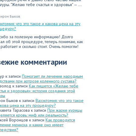
ьтуры. "Желаю тебе счастья и здоровья" — ...
ирон Быков
эктомия: что это такое и какова цена на эту
цедуру?
сибо за полезную информацию! Долго
ал об этой процедуре, теперь понимаю, как
 работает и сколько стоит. Очень помогли!
вежие комментарии
ур
к записи
Помогает ли лечение народным
дствами при артрозе коленного сустава?
волод
к записи
Как пишется «Желаю тебе
стья и здоровья»: история создания этой
азы
он Быков
к записи
Вазэктомия: что это такое
акова цена на эту процедуру?
завета Тарасова
к записи
При жарке курицы
еляется кровь: миф или реальность?
ксей Воронцов
к записи
Как проводится
ление мениска, и какие оно имеет
ледствия?