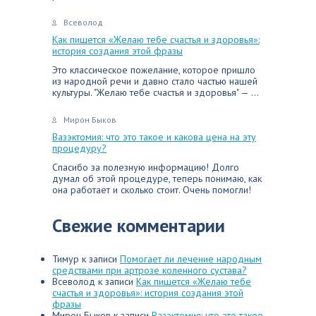
Всеволод
Как пишется «Желаю тебе счастья и здоровья»:
история создания этой фразы
Это классическое пожелание, которое пришло
из народной речи и давно стало частью нашей
культуры. "Желаю тебе счастья и здоровья" — ...
Мирон Быков
Вазэктомия: что это такое и какова цена на эту
процедуру?
Спасибо за полезную информацию! Долго
думал об этой процедуре, теперь понимаю, как
она работает и сколько стоит. Очень помогли!
Свежие комментарии
Тимур
к записи
Помогает ли лечение народным
средствами при артрозе коленного сустава?
Всеволод
к записи
Как пишется «Желаю тебе
счастья и здоровья»: история создания этой
фразы
Мирон Быков
к записи
Вазэктомия: что это такое