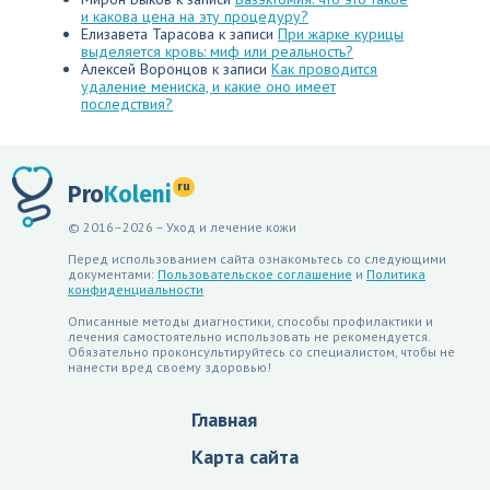
и какова цена на эту процедуру?
Елизавета Тарасова
к записи
При жарке курицы
выделяется кровь: миф или реальность?
Алексей Воронцов
к записи
Как проводится
удаление мениска, и какие оно имеет
последствия?
ru
Pro
Koleni
© 2016–2026 – Уход и лечение кожи
Перед использованием сайта ознакомьтесь со следующими
документами:
Пользовательское соглашение
и
Политика
конфиденциальности
Описанные методы диагностики, способы профилактики и
лечения самостоятельно использовать не рекомендуется.
Обязательно проконсультируйтесь со специалистом, чтобы не
нанести вред своему здоровью!
Главная
Карта сайта