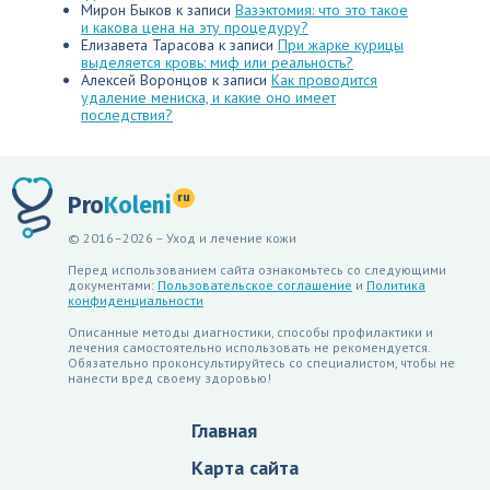
Мирон Быков
к записи
Вазэктомия: что это такое
и какова цена на эту процедуру?
Елизавета Тарасова
к записи
При жарке курицы
выделяется кровь: миф или реальность?
Алексей Воронцов
к записи
Как проводится
удаление мениска, и какие оно имеет
последствия?
ru
Pro
Koleni
© 2016–2026 – Уход и лечение кожи
Перед использованием сайта ознакомьтесь со следующими
документами:
Пользовательское соглашение
и
Политика
конфиденциальности
Описанные методы диагностики, способы профилактики и
лечения самостоятельно использовать не рекомендуется.
Обязательно проконсультируйтесь со специалистом, чтобы не
нанести вред своему здоровью!
Главная
Карта сайта