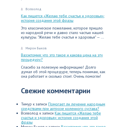
Всеволод
Как пишется «Желаю тебе счастья и здоровья»:
история создания этой фразы
Это классическое пожелание, которое пришло
из народной речи и давно стало частью нашей
культуры. "Желаю тебе счастья и здоровья" — ...
Мирон Быков
Вазэктомия: что это такое и какова цена на эту
процедуру?
Спасибо за полезную информацию! Долго
думал об этой процедуре, теперь понимаю, как
она работает и сколько стоит. Очень помогли!
Свежие комментарии
Тимур
к записи
Помогает ли лечение народным
средствами при артрозе коленного сустава?
Всеволод
к записи
Как пишется «Желаю тебе
счастья и здоровья»: история создания этой
фразы
Мирон Быков
к записи
Вазэктомия: что это такое