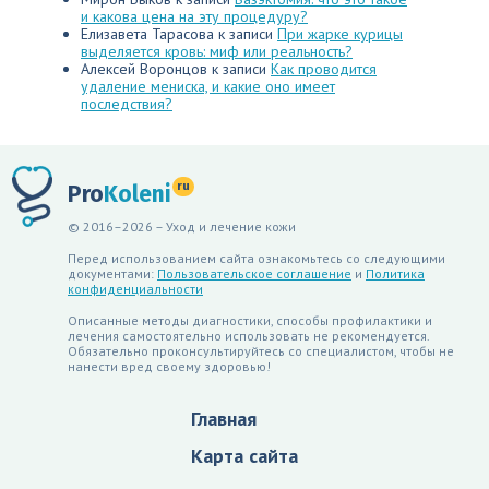
и какова цена на эту процедуру?
Елизавета Тарасова
к записи
При жарке курицы
выделяется кровь: миф или реальность?
Алексей Воронцов
к записи
Как проводится
удаление мениска, и какие оно имеет
последствия?
ru
Pro
Koleni
© 2016–2026 – Уход и лечение кожи
Перед использованием сайта ознакомьтесь со следующими
документами:
Пользовательское соглашение
и
Политика
конфиденциальности
Описанные методы диагностики, способы профилактики и
лечения самостоятельно использовать не рекомендуется.
Обязательно проконсультируйтесь со специалистом, чтобы не
нанести вред своему здоровью!
Главная
Карта сайта