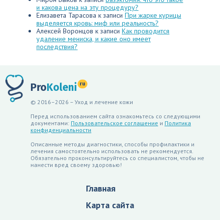
и какова цена на эту процедуру?
Елизавета Тарасова
к записи
При жарке курицы
выделяется кровь: миф или реальность?
Алексей Воронцов
к записи
Как проводится
удаление мениска, и какие оно имеет
последствия?
ru
Pro
Koleni
© 2016–2026 – Уход и лечение кожи
Перед использованием сайта ознакомьтесь со следующими
документами:
Пользовательское соглашение
и
Политика
конфиденциальности
Описанные методы диагностики, способы профилактики и
лечения самостоятельно использовать не рекомендуется.
Обязательно проконсультируйтесь со специалистом, чтобы не
нанести вред своему здоровью!
Главная
Карта сайта