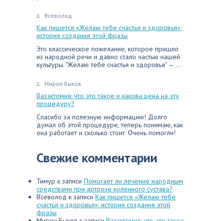
Всеволод
Как пишется «Желаю тебе счастья и здоровья»:
история создания этой фразы
Это классическое пожелание, которое пришло
из народной речи и давно стало частью нашей
культуры. "Желаю тебе счастья и здоровья" — ...
Мирон Быков
Вазэктомия: что это такое и какова цена на эту
процедуру?
Спасибо за полезную информацию! Долго
думал об этой процедуре, теперь понимаю, как
она работает и сколько стоит. Очень помогли!
Свежие комментарии
Тимур
к записи
Помогает ли лечение народным
средствами при артрозе коленного сустава?
Всеволод
к записи
Как пишется «Желаю тебе
счастья и здоровья»: история создания этой
фразы
Мирон Быков
к записи
Вазэктомия: что это такое