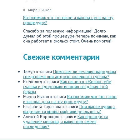
Мирон Быков
Вазэктомия: что это такое и какова цена на эту
процедуру?
Спасибо за полезную информацию! Долго
думал об этой процедуре, теперь понимаю, как
она работает и сколько стоит. Очень помогли!
Свежие комментарии
Тимур
к записи
Помогает ли лечение народным
средствами при артрозе коленного сустава?
Всеволод
к записи
Как пишется «Желаю тебе
счастья и здоровья»: история создания этой
фразы
Мирон Быков
к записи
Вазэктомия: что это такое
и какова цена на эту процедуру?
Елизавета Тарасова
к записи
При жарке курицы
выделяется кровь: миф или реальность?
Алексей Воронцов
к записи
Как проводится
удаление мениска, и какие оно имеет
последствия?