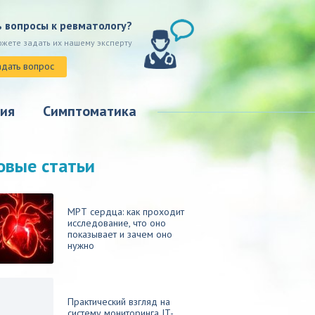
ь вопросы к ревматологу?
ожете задать их нашему эксперту
адать вопрос
ия
Симптоматика
овые статьи
МРТ сердца: как проходит
исследование, что оно
показывает и зачем оно
нужно
Практический взгляд на
систему мониторинга IT-