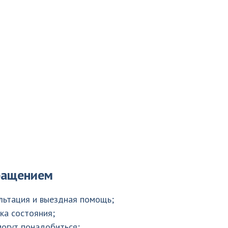
ращением
ультация и выездная помощь;
ка состояния;
могут понадобиться;