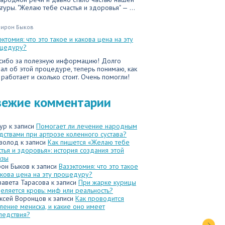
ьтуры. "Желаю тебе счастья и здоровья" — ...
ирон Быков
эктомия: что это такое и какова цена на эту
цедуру?
сибо за полезную информацию! Долго
ал об этой процедуре, теперь понимаю, как
 работает и сколько стоит. Очень помогли!
вежие комментарии
ур
к записи
Помогает ли лечение народным
дствами при артрозе коленного сустава?
волод
к записи
Как пишется «Желаю тебе
стья и здоровья»: история создания этой
азы
он Быков
к записи
Вазэктомия: что это такое
акова цена на эту процедуру?
завета Тарасова
к записи
При жарке курицы
еляется кровь: миф или реальность?
ксей Воронцов
к записи
Как проводится
ление мениска, и какие оно имеет
ледствия?