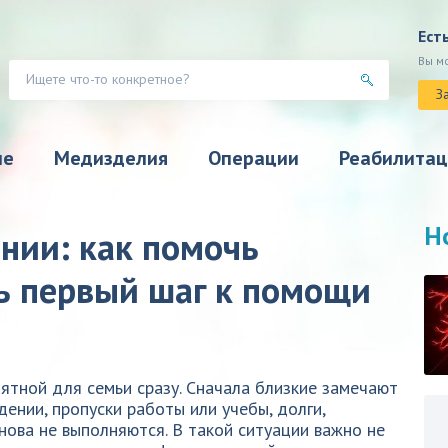
Ест
Вы м
З
ие
Медизделия
Операции
Реабилитац
Н
нии: как помочь
ь первый шаг к помощи
ятной для семьи сразу. Сначала близкие замечают
дении, пропуски работы или учебы, долги,
нова не выполняются. В такой ситуации важно не