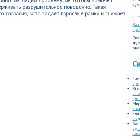
ойно: мы видим проблему, мы готовы помочь с
кул
ерживать разрушительное поведение. Такая
го согласия, зато задает взрослые рамки и снижает
М
Ваз
про
Спа
дум
она
С
Тим
сре
Все
сча
фр
Мир
и к
Ели
выд
Але
уда
пос