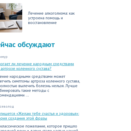
Лечение алкоголизма: как
устроена помощь и
восстановление
ейчас обсуждают
имур
огает ли лечение народным средствами
 артрозе коленного сустава?
ение народными средствами может
егчить симптомы артроза коленного сустава,
полностью вылечить болезнь нельзя. Лучше
бинировать такие методы с
омендациями ...
севолод
 пишется «Желаю тебе счастья и здоровья»:
ория создания этой фразы
 классическое пожелание, которое пришло
народной речи и давно стало частью нашей