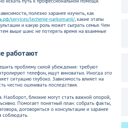
но искать путь к профессиональной помощи.
ависимости, полезно заранее изучить, как
.рф/services/lechenie-narkomanii/
, какие этапы
льтации и какую роль может сыграть семья. Чем
 тем выше шанс не потерять время на взаимные
не работают
ешить проблему силой убеждения: требуют
нтролируют телефон, ищут виноватых. Иногда это
няет ситуацию глубоко. Зависимость влияет на
ть честно оценивать последствия.
а. Наоборот, близкие могут стать важной опорой,
ьсивно. Помогает понятный план: собрать факты,
говора, договориться о консультации и заранее
а соблюдать.