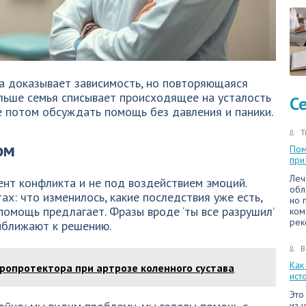
да доказывает зависимость, но повторяющаяся
ольше семья списывает происходящее на усталость
С
е потом обсуждать помощь без давления и паники.
Т
ом
Пом
при
Леч
ент конфликта и не под воздействием эмоций.
обл
х: что изменилось, какие последствия уже есть,
но 
помощь предлагает. Фразы вроде ‘ты все разрушил’
ком
рек
иближают к решению.
В
Как
ропротектора при артрозе коленного сустава
ист
Это
из 