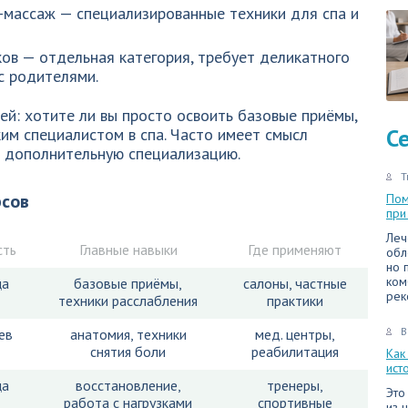
н-массаж — специализированные техники для спа и
ов — отдельная категория, требует деликатного
с родителями.
ей: хотите ли вы просто освоить базовые приёмы,
С
ким специалистом в спа. Часто имеет смысл
ть дополнительную специализацию.
Т
рсов
Пом
при
Леч
сть
Главные навыки
Где применяют
обл
но 
ком
ца
базовые приёмы,
салоны, частные
рек
техники расслабления
практики
В
ев
анатомия, техники
мед. центры,
снятия боли
реабилитация
Как
ист
ца
восстановление,
тренеры,
Это
работа с нагрузками
спортивные
из 