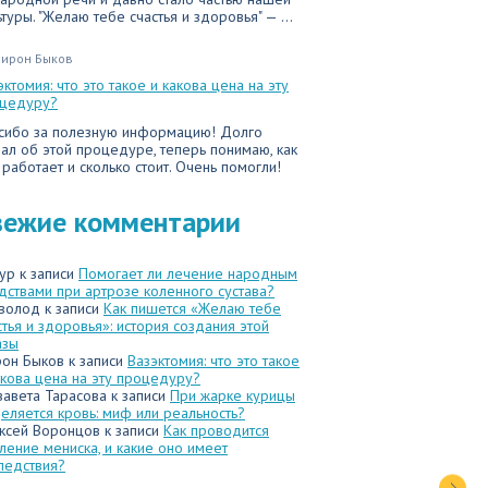
ьтуры. "Желаю тебе счастья и здоровья" — ...
ирон Быков
эктомия: что это такое и какова цена на эту
цедуру?
сибо за полезную информацию! Долго
ал об этой процедуре, теперь понимаю, как
 работает и сколько стоит. Очень помогли!
вежие комментарии
ур
к записи
Помогает ли лечение народным
дствами при артрозе коленного сустава?
волод
к записи
Как пишется «Желаю тебе
стья и здоровья»: история создания этой
азы
он Быков
к записи
Вазэктомия: что это такое
акова цена на эту процедуру?
завета Тарасова
к записи
При жарке курицы
еляется кровь: миф или реальность?
ксей Воронцов
к записи
Как проводится
ление мениска, и какие оно имеет
ледствия?