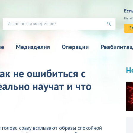
Ест
Вы м
З
ие
Медизделия
Операции
Реабилитац
Н
ак не ошибиться с
ально научат и что
в голове сразу всплывают образы спокойной