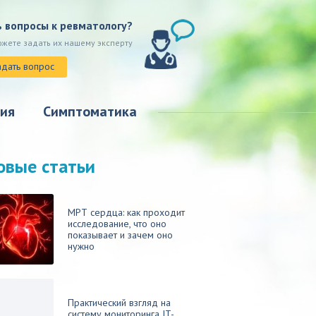
ь вопросы к ревматологу?
ожете задать их нашему эксперту
адать вопрос
ия
Симптоматика
овые статьи
МРТ сердца: как проходит
исследование, что оно
показывает и зачем оно
нужно
Практический взгляд на
систему мониторинга IT-