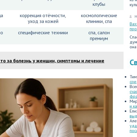
клубы
кул
ца
коррекция отёчности,
космологические
М
уход за кожей
клиники, спа
Ваз
про
до
специфические техники
спа, салон
Спа
премиум
дум
она
С
это за болезнь у женщин, симптомы и лечение
Тим
сре
Все
сча
фр
Мир
и к
Ели
выд
Але
уда
пос