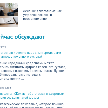
Лечение алкоголизма: как
устроена помощь и
восстановление
ейчас обсуждают
имур
огает ли лечение народным средствами
 артрозе коленного сустава?
ение народными средствами может
егчить симптомы артроза коленного сустава,
полностью вылечить болезнь нельзя. Лучше
бинировать такие методы с
омендациями ...
севолод
 пишется «Желаю тебе счастья и здоровья»:
ория создания этой фразы
 классическое пожелание, которое пришло
народной речи и давно стало частью нашей