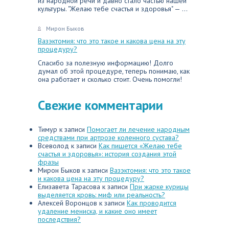
из народной речи и давно стало частью нашей
культуры. "Желаю тебе счастья и здоровья" — ...
Мирон Быков
Вазэктомия: что это такое и какова цена на эту
процедуру?
Спасибо за полезную информацию! Долго
думал об этой процедуре, теперь понимаю, как
она работает и сколько стоит. Очень помогли!
Свежие комментарии
Тимур
к записи
Помогает ли лечение народным
средствами при артрозе коленного сустава?
Всеволод
к записи
Как пишется «Желаю тебе
счастья и здоровья»: история создания этой
фразы
Мирон Быков
к записи
Вазэктомия: что это такое
и какова цена на эту процедуру?
Елизавета Тарасова
к записи
При жарке курицы
выделяется кровь: миф или реальность?
Алексей Воронцов
к записи
Как проводится
удаление мениска, и какие оно имеет
последствия?