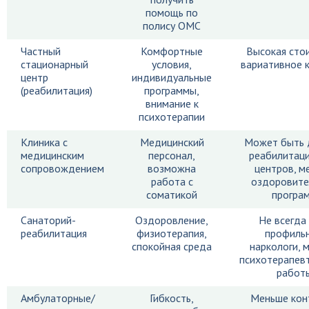
помощь по
полису ОМС
Частный
Комфортные
Высокая сто
стационарный
условия,
вариативное 
центр
индивидуальные
(реабилитация)
программы,
внимание к
психотерапии
Клиника с
Медицинский
Может быть 
медицинским
персонал,
реабилитац
сопровождением
возможна
центров, м
работа с
оздоровите
соматикой
програ
Санаторий-
Оздоровление,
Не всегда
реабилитация
физиотерапия,
профиль
спокойная среда
наркологи, 
психотерапев
работ
Амбулаторные/
Гибкость,
Меньше кон