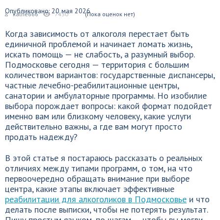
Опубликовано: 20 мая 2026
kalne666
7430
(Пока оценок нет)
Когда зависимость от алкоголя перестает быть
единичной проблемой и начинает ломать жизнь,
искать помощь — не слабость, а разумный выбор.
Подмосковье сегодня — территория с большим
количеством вариантов: государственные диспансеры,
частные лечебно-реабилитационные центры,
санатории и амбулаторные программы. Но изобилие
выбора порождает вопросы: какой формат подойдет
именно вам или близкому человеку, какие услуги
действительно важны, а где вам могут просто
продать надежду?
В этой статье я постараюсь рассказать о реальных
отличиях между типами программ, о том, на что
первоочередно обращать внимание при выборе
центра, какие этапы включает эффективные
реабилитации для алкоголиков в Подмосковье
и что
делать после выписки, чтобы не потерять результат.
Пишу простым языком, по шагам — чтобы вы могли